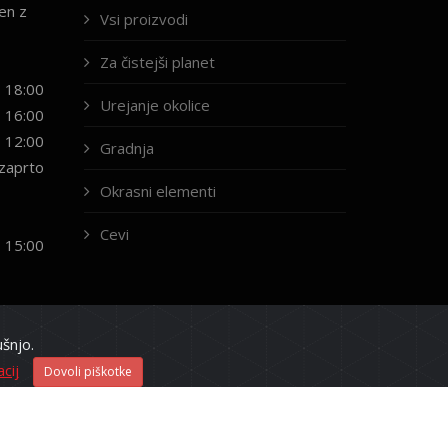
en z
Vsi proizvodi
Za čistejši planet
- 18:00
Urejanje okolice
- 16:00
- 12:00
Gradnja
zaprto
Okrasni elementi
Cevi
- 15:00
šnjo.
cij
Dovoli piškotke
Kontakt
Navodila in opozorila
Cenik