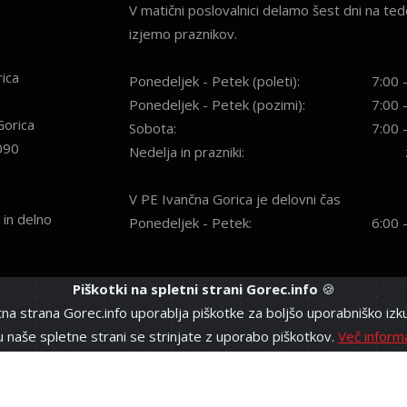
V matični poslovalnici delamo šest dni na ted
izjemo praznikov.
ica
Ponedeljek - Petek (poleti):
7:00 
Ponedeljek - Petek (pozimi):
7:00 
Gorica
Sobota:
7:00 
090
Nedelja in prazniki:
V PE Ivančna Gorica je delovni čas
 in delno
Ponedeljek - Petek:
6:00 
Piškotki na spletni strani Gorec.info
🍪
tna strana Gorec.info uporablja piškotke za boljšo uporabniško izku
naše spletne strani se strinjate z uporabo piškotkov.
Več informa