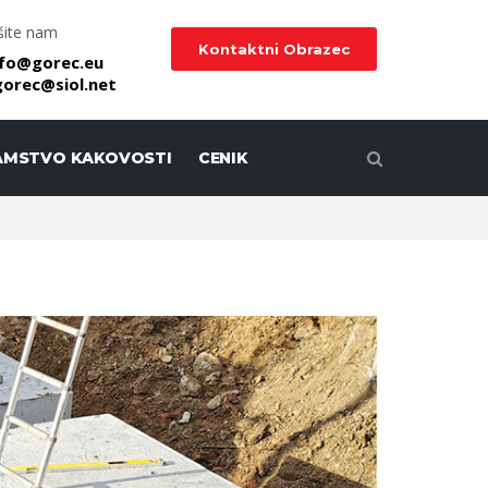
šite nam
Kontaktni Obrazec
nfo@gorec.eu
.gorec@siol.net
AMSTVO KAKOVOSTI
CENIK