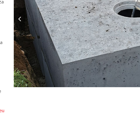
za
na
e
eu