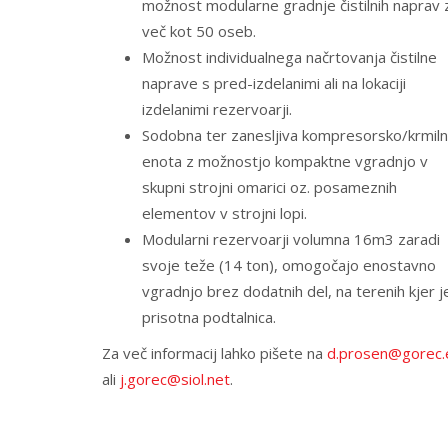
možnost modularne gradnje čistilnih naprav 
več kot 50 oseb.
Možnost individualnega načrtovanja čistilne
naprave s pred-izdelanimi ali na lokaciji
izdelanimi rezervoarji.
Sodobna ter zanesljiva kompresorsko/krmil
enota z možnostjo kompaktne vgradnjo v
skupni strojni omarici oz. posameznih
elementov v strojni lopi.
Modularni rezervoarji volumna 16m3 zaradi
svoje teže (14 ton), omogočajo enostavno
vgradnjo brez dodatnih del, na terenih kjer j
prisotna podtalnica.
Za več informacij lahko pišete na
d.prosen@gorec.
ali
j.gorec@siol.net
.