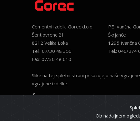
Cementni izdelki Gorec d.o.o.
PE Ivančna Gor
Šentlovrenc 21
Škrjanče
8212 Velika Loka
1295 Ivančna 
Tel.:
07/30 48 350
Tel.:
040/274 
Fax:
07/30 48 610
Slike na tej spletni strani prikazujejo naše vgrajene
vgrajene izdelke.
Sple
Ob nadaljnem ogledu 
Copyright © 2026 Cementni izdelki Gorec